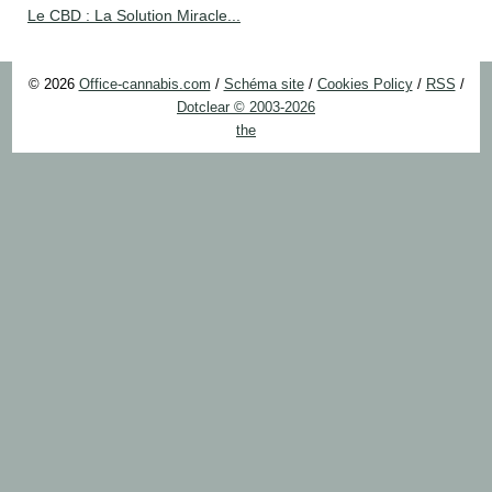
Le CBD : La Solution Miracle...
© 2026
Office-cannabis.com
/
Schéma site
/
Cookies Policy
/
RSS
/
Dotclear © 2003-2026
the