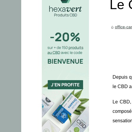
Le 
office-c
Depuis q
le CBD a 
Le CBD, 
composés 
sensation