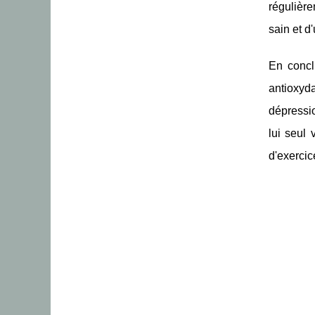
régulièr
sain et d
En conclu
antioxyda
dépressi
lui seul
d'exercic