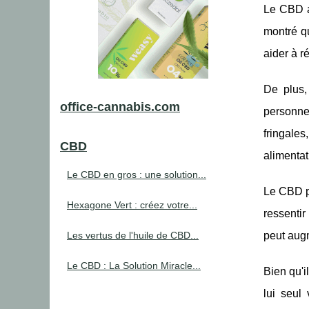
Le CBD a 
montré qu
aider à r
De plus,
office-cannabis.com
personnes
fringale
CBD
alimentat
Le CBD en gros : une solution...
Le CBD p
Hexagone Vert : créez votre...
ressentir
Les vertus de l'huile de CBD...
peut augm
Le CBD : La Solution Miracle...
Bien qu'i
lui seul